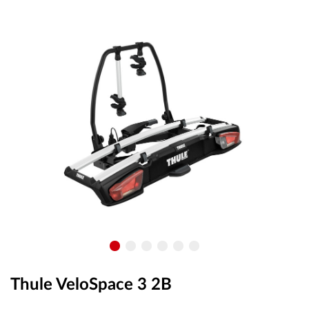
OUTLET
ВАУЧЕР ЗА ПОДАРЪК
Любими
0 продукта
Количка
0 продукта
Вход
Регистрация
Thule VeloSpace 3 2B