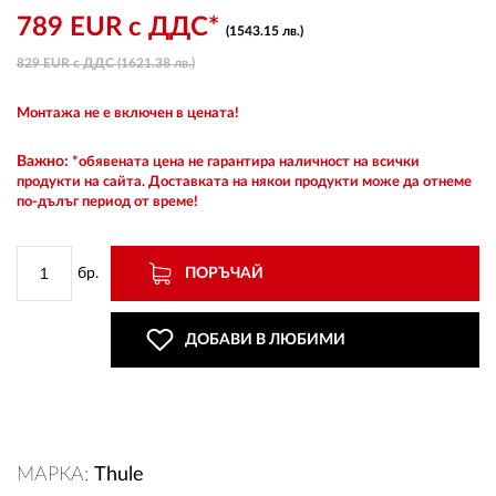
789 EUR с ДДС*
(1543.15 лв.)
829 EUR с ДДС (1621.38 лв.)
ВХОД
Монтажа не е включен в цената!
РЕГИСТРАЦИЯ
Важно:
*обявената цена не гарантира наличност на всички
продукти на сайта. Доставката на някои продукти може да отнеме
по-дълъг период от време!
КОНТАКТИ
ОБЩИ УСЛОВИЯ
бр.
ПОРЪЧАЙ
УСЛОВИЯ ЗА ДОСТАВКА
ДОБАВИ В ЛЮБИМИ
СТОКИ НА КРЕДИТ
ЛИЧНИ ДАННИ
МАРКА:
Thule
ПОЛИТИКА ЗА БИСКВИТКИ