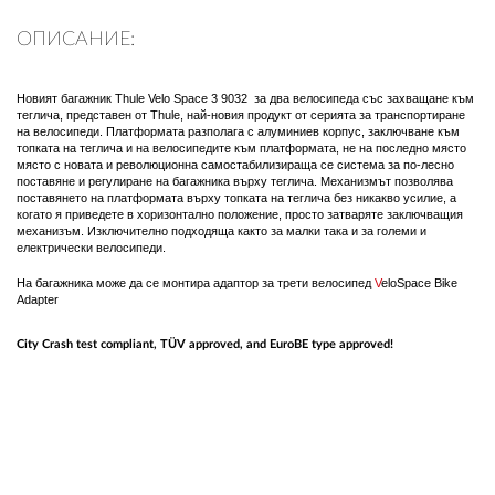
ПЛАТФОРМА ЗА ОРС
ОПИСАНИЕ:
Новият багажник Thule Velo Space 3 9032 за два велосипеда със захващане към
теглича, представен от Thule, най-новия продукт от серията за транспортиране
на велосипеди. Платформата разполага с алуминиев корпус, заключване към
топката на теглича и на велосипедите към платформата, не на последно място
място с новата и революционна самостабилизираща се система за по-лесно
поставяне и регулиране на багажника върху теглича. Механизмът позволява
поставянето на платформата върху топката на теглича без никакво усилие, а
когато я приведете в хоризонтално положение, просто затваряте заключващия
механизъм. Изключително подходяща както за малки така и за големи и
електрически велосипеди.
На багажника може да се монтира адаптор за трети велосипед
V
eloSpace Bike
Adapter
City Crash test compliant, TÜV approved, and EuroBE type approved!