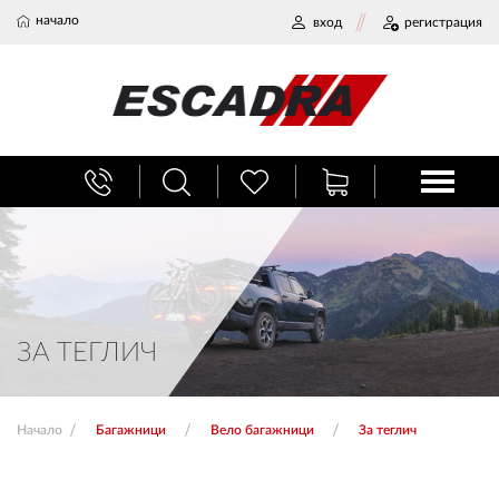
начало
вход
регистрация
БАГАЖНИЦИ
ТЕГЛИЧ ЗА КОЛА
ВЕРИГИ ЗА СНЯГ
ЗА ТЕГЛИЧ
ХЛАДИЛНИ ЧАНТИ
Начало
Багажници
Вело багажници
За теглич
НАЕМИ И СЕРВИЗ