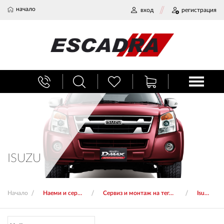
начало
вход
регистрация
БАГАЖНИЦИ
ТЕГЛИЧ ЗА КОЛА
ВЕРИГИ ЗА СНЯГ
ISUZU
ХЛАДИЛНИ ЧАНТИ
Начало
Наеми и сервиз
Сервиз и монтаж на тегличи
Isuzu
НАЕМИ И СЕРВИЗ