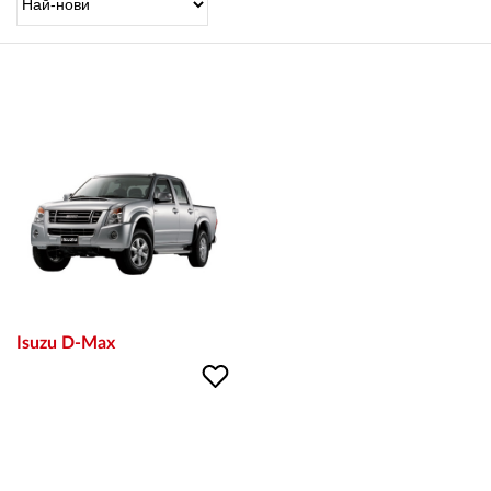
OUTLET
ВАУЧЕР ЗА ПОДАРЪК
Любими
0 продукта
Количка
0 продукта
Вход
Isuzu D-Max
Регистрация