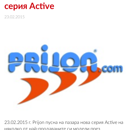
OUTLET
серия Active
23.02.2015
ВАУЧЕР ЗА ПОДАРЪК
Любими
0 продукта
Количка
0 продукта
Вход
Регистрация
23.02.2015 г. Prijon пусна на пазара нова серия Active на
няколко от най-продаваните си модели през