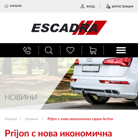
начало
вход
регистрация
БАГАЖНИЦИ
ТЕГЛИЧ ЗА КОЛА
ВЕРИГИ ЗА СНЯГ
НОВИНИ
ХЛАДИЛНИ ЧАНТИ
Начало
Новини
Prijon с нова икономична серия Active
НАЕМИ И СЕРВИЗ
Prijon с нова икономична