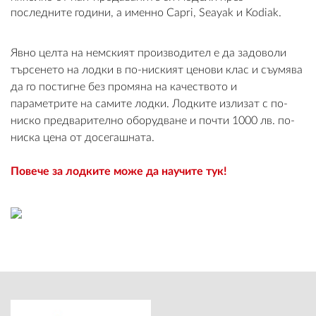
последните години, а именно Capri, Seayak и Kodiak.
Явно целта на немският производител е да задоволи
ВХОД
търсенето на лодки в по-ниският ценови клас и съумява
да го постигне без промяна на качеството и
РЕГИСТРАЦИЯ
параметрите на самите лодки. Лодките излизат с по-
ниско предварително оборудване и почти 1000 лв. по-
КОНТАКТИ
ниска цена от досегашната.
ОБЩИ УСЛОВИЯ
Повече за лодките може да научите тук!
УСЛОВИЯ ЗА ДОСТАВКА
СТОКИ НА КРЕДИТ
ЛИЧНИ ДАННИ
ПОЛИТИКА ЗА БИСКВИТКИ