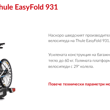
ule EasyFold 931
Наскоро шведският производител 
велосипеда на Thule EasyFold 931.
Усилената конструкция на багажн
тегло до 60 кг. Голямата платфо
велосипеди с 29" колела.
Повече технически параметри мо