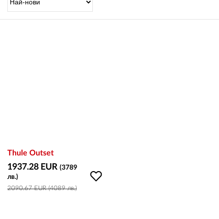
OUTLET
ВАУЧЕР ЗА ПОДАРЪК
Любими
0 продукта
Количка
0 продукта
Вход
Thule Outset
1937.28 EUR
(3789
лв.)
Регистрация
2090.67 EUR (4089 лв.)