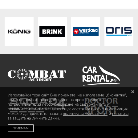
OUTLET
ВАУЧЕР ЗА ПОДАРЪК
Любими
0 продукта
Количка
0 продукта
Вход
Използвайки този сайт Вие приемате, че използваме „бисквитки",
които ни помагат за подобряване на преживяването на
потребителите, за персонализиране на съдържанието и
рекламите, и за анализ на посещаемостта. За повече информация
можете да прочетете нашата
политика за бисквитките
и
политика
Регистрация
за защита на личните данни
.
ПРИЕМАМ