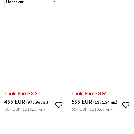
OUTLET
ВАУЧЕР ЗА ПОДАРЪК
Любими
0 продукта
Количка
0 продукта
Вход
Thule Force 3 S
Thule Force 3 M
499 EUR
599 EUR
(975.96 лв.)
(1171.54 лв.)
519 EUR (1015.08 лв.)
619 EUR (1210.66 лв.)
Регистрация