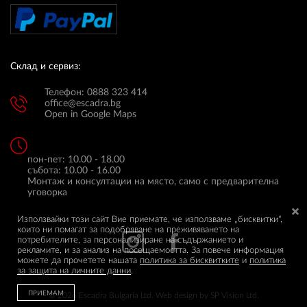
Склад и сервиз:
Телефон: 0888 323 414
office@escadra.bg
Open in Google Maps
пон-пет: 10.00 - 18.00
събота: 10.00 - 16.00
Монтаж и консултации на място, само с предварителна
уговорка
Използвайки този сайт Вие приемате, че използваме „бисквитки",
които ни помагат за подобряване на преживяването на
потребителите, за персонализиране на съдържанието и
рекламите, и за анализ на посещаемостта. За повече информация
можете да прочетете нашата
политика за бисквитките
и
политика
за защита на личните данни
.
ПРИЕМАМ
© 2026 Escadra Bulgaria Ltd.
Web design by
SP Vision Ltd.