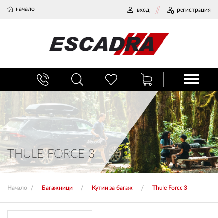
начало
вход
регистрация
БАГАЖНИЦИ
ТЕГЛИЧ ЗА КОЛА
ВЕРИГИ ЗА СНЯГ
THULE FORCE 3
ХЛАДИЛНИ ЧАНТИ
Начало
Багажници
Кутии за багаж
Thule Force 3
НАЕМИ И СЕРВИЗ