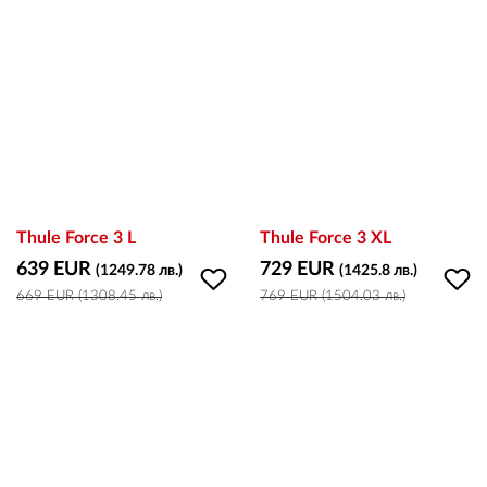
ВХОД
РЕГИСТРАЦИЯ
КОНТАКТИ
Thule Force 3 L
Thule Force 3 XL
ОБЩИ УСЛОВИЯ
639 EUR
729 EUR
(1249.78 лв.)
(1425.8 лв.)
669 EUR (1308.45 лв.)
769 EUR (1504.03 лв.)
УСЛОВИЯ ЗА ДОСТАВКА
СТОКИ НА КРЕДИТ
ЛИЧНИ ДАННИ
ПОЛИТИКА ЗА БИСКВИТКИ