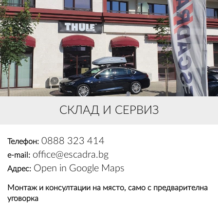
OUTLET
ВАУЧЕР ЗА ПОДАРЪК
Любими
0 продукта
СКЛАД И СЕРВИЗ
Количка
0 продукта
0888 323 414
Телефон:
Вход
office@escadra.bg
e-mail:
Open in Google Maps
Адрес:
Регистрация
Монтаж и консултации на място, само с предварителна
уговорка