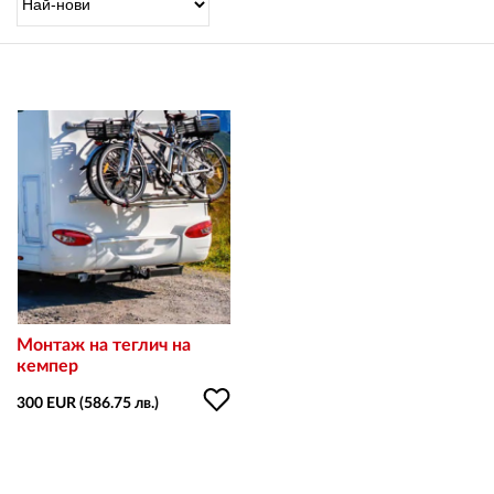
OUTLET
ВАУЧЕР ЗА ПОДАРЪК
Любими
0 продукта
Количка
0 продукта
Вход
Монтаж на теглич на
кемпер
300 EUR (586.75 лв.)
Регистрация