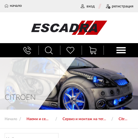
начало
вход
регистрация
БАГАЖНИЦИ
ТЕГЛИЧ ЗА КОЛА
ВЕРИГИ ЗА СНЯГ
CITROEN
ХЛАДИЛНИ ЧАНТИ
Начало
Наеми и сервиз
Сервиз и монтаж на тегличи
Citroen
НАЕМИ И СЕРВИЗ