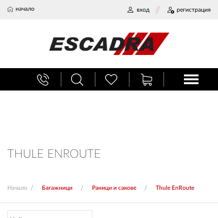
начало
вход
регистрация
БАГАЖНИЦИ
ТЕГЛИЧ ЗА КОЛА
ВЕРИГИ ЗА СНЯГ
THULE ENROUTE
ХЛАДИЛНИ ЧАНТИ
Начало
Багажници
Раници и сакове
Thule EnRoute
НАЕМИ И СЕРВИЗ