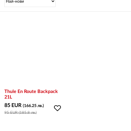
OUTLET
ВАУЧЕР ЗА ПОДАРЪК
Любими
0 продукта
Количка
0 продукта
Вход
Thule En Route Backpack
21L
85 EUR
(166.25 лв.)
Регистрация
95 EUR (185.8 лв.)