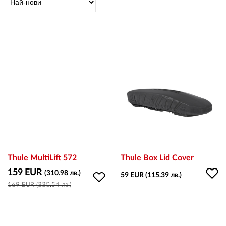
OUTLET
ВАУЧЕР ЗА ПОДАРЪК
Любими
0 продукта
Количка
0 продукта
Вход
Thule MultiLift 572
Thule Box Lid Cover
159 EUR
(310.98 лв.)
59 EUR (115.39 лв.)
169 EUR (330.54 лв.)
Регистрация