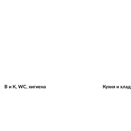
В и К, WC, хигиена
Кухня и хла