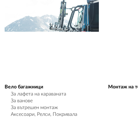
Вело багажници
Монтаж на т
За лафета на караваната
За ванове
За вътрешен монтаж
Аксесоари, Релси, Покривала