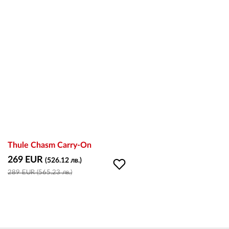
Thule Chasm Carry-On
269 EUR
(526.12 лв.)
289 EUR (565.23 лв.)