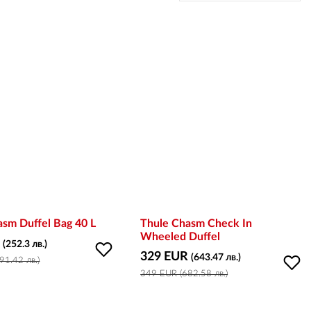
asm Duffel Bag 40 L
Thule Chasm Check In
Wheeled Duffel
R
(252.3 лв.)
329 EUR
(643.47 лв.)
91.42 лв.)
349 EUR (682.58 лв.)