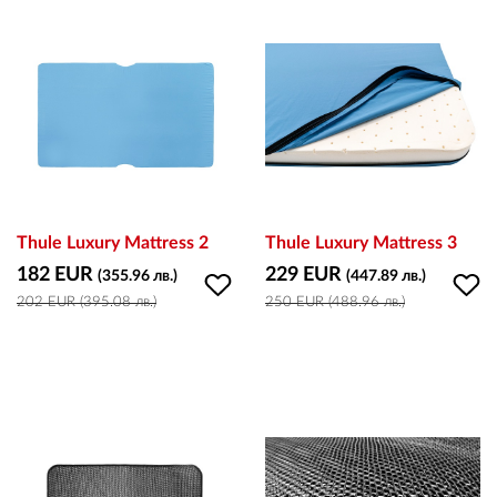
ВХОД
РЕГИСТРАЦИЯ
КОНТАКТИ
Thule Luxury Mattress 2
Thule Luxury Mattress 3
ОБЩИ УСЛОВИЯ
182 EUR
229 EUR
(355.96 лв.)
(447.89 лв.)
202 EUR (395.08 лв.)
250 EUR (488.96 лв.)
УСЛОВИЯ ЗА ДОСТАВКА
СТОКИ НА КРЕДИТ
ЛИЧНИ ДАННИ
ПОЛИТИКА ЗА БИСКВИТКИ