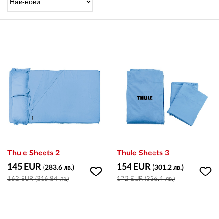
OUTLET
ВАУЧЕР ЗА ПОДАРЪК
Любими
0 продукта
Количка
0 продукта
Вход
Thule Sheets 2
Thule Sheets 3
145 EUR
154 EUR
(283.6 лв.)
(301.2 лв.)
162 EUR (316.84 лв.)
172 EUR (336.4 лв.)
Регистрация