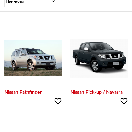
OUTLET
ВАУЧЕР ЗА ПОДАРЪК
Любими
0 продукта
Количка
0 продукта
Вход
Nissan Pathfinder
Nissan Pick-up / Navarra
Регистрация