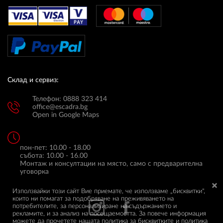
Склад и сервиз:
Телефон: 0888 323 414
office@escadra.bg
Open in Google Maps
пон-пет: 10.00 - 18.00
събота: 10.00 - 16.00
Монтаж и консултации на място, само с предварителна
уговорка
Използвайки този сайт Вие приемате, че използваме „бисквитки",
които ни помагат за подобряване на преживяването на
потребителите, за персонализиране на съдържанието и
рекламите, и за анализ на посещаемостта. За повече информация
можете да прочетете нашата
политика за бисквитките
и
политика