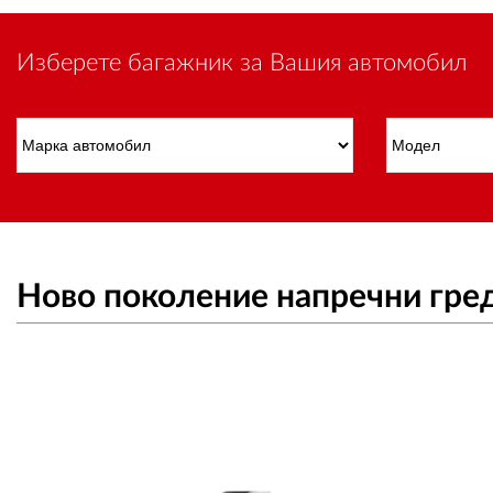
Изберете багажник за Вашия автомобил
Ново поколение напречни гре