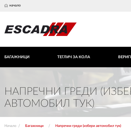
начало
БАГАЖНИЦИ
ТЕГЛИЧ ЗА КОЛА
ВЕРИГИ ЗА СНЯ
БАГАЖНИЦИ
ТЕГЛИЧ ЗА КОЛА
ВЕРИГ
Напречни греди (избери автомобил тук)
Любими
Количка
Вход
0 продукта
0 продукта
НАПРЕЧНИ ГРЕДИ (ИЗБЕ
АВТОМОБИЛ ТУК)
Начало
Багажници
Напречни греди (избери автомобил тук)
ВХОД
РЕГИСТРАЦИЯ
КОНТАКТИ
ОБЩИ УСЛОВ