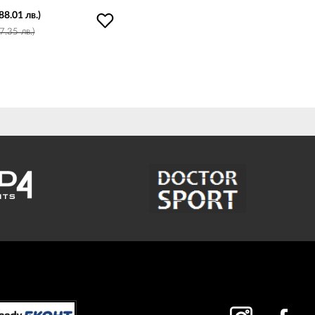
(88.01 лв.)
.35 лв.)