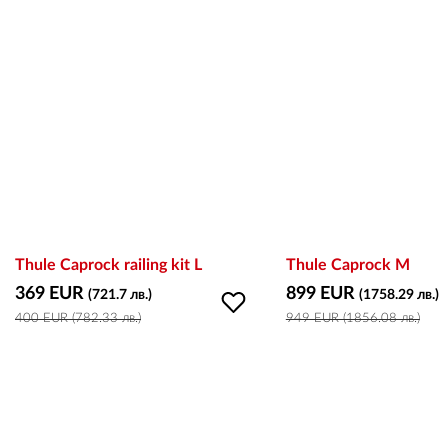
Thule Caprock railing kit L
Thule Caprock M
369 EUR
899 EUR
(721.7 лв.)
(1758.29 лв.)
400 EUR (782.33 лв.)
949 EUR (1856.08 лв.)