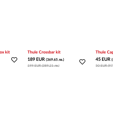
ox kit
Thule Crossbar kit
Thule Cap
189 EUR
45 EUR
(369.65 лв.)
199 EUR (389.21 лв.)
50 EUR (97.