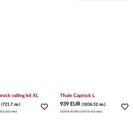
rock railing kit XL
Thule Caprock L
R
939 EUR
(721.7 лв.)
(1836.52 лв.)
82.33 лв.)
1009 EUR (1973.43 лв.)