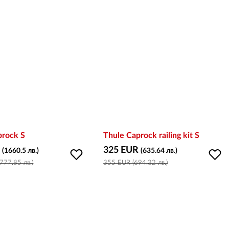
prock S
Thule Caprock railing kit S
R
325 EUR
(1660.5 лв.)
(635.64 лв.)
777.85 лв.)
355 EUR (694.32 лв.)