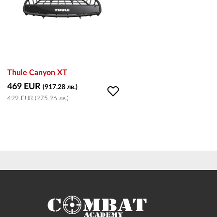
Thule Canyon XT
469 EUR
(917.28 лв.)
499 EUR (975.96 лв.)