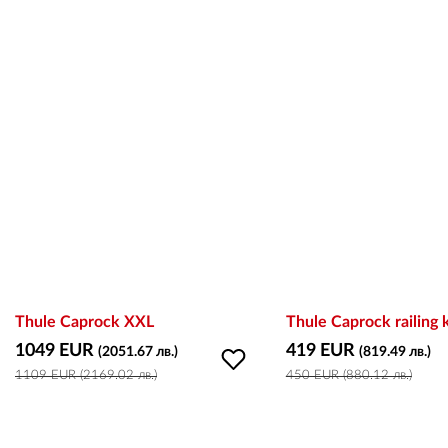
Thule Caprock XXL
Thule Caprock railing 
1049 EUR
419 EUR
(2051.67 лв.)
(819.49 лв.)
1109 EUR (2169.02 лв.)
450 EUR (880.12 лв.)