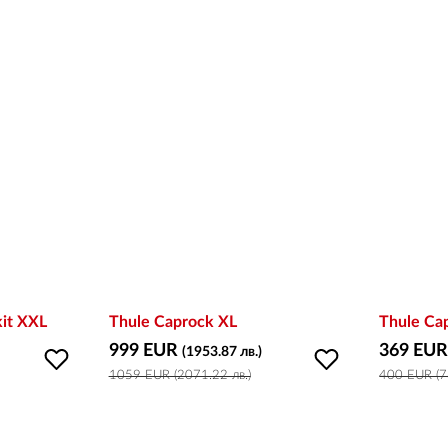
kit XXL
Thule Caprock XL
Thule Cap
999 EUR
369 EU
(1953.87 лв.)
1059 EUR (2071.22 лв.)
400 EUR (7