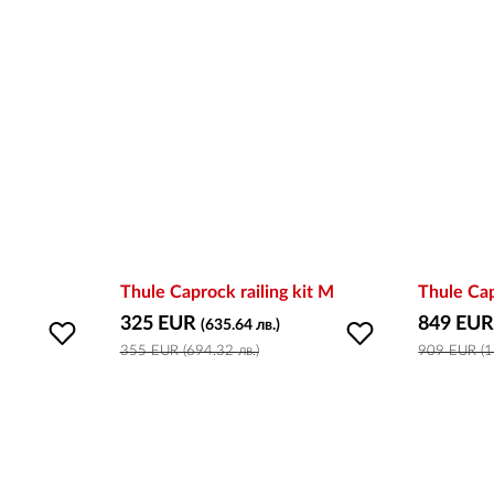
Thule Caprock railing kit M
Thule Ca
325 EUR
849 EU
(635.64 лв.)
355 EUR (694.32 лв.)
909 EUR (1