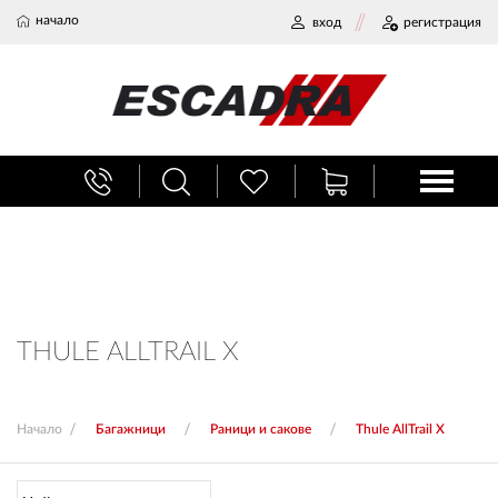
начало
вход
регистрация
БАГАЖНИЦИ
ТЕГЛИЧ ЗА КОЛА
ВЕРИГИ ЗА СНЯГ
THULE ALLTRAIL X
ХЛАДИЛНИ ЧАНТИ
Начало
Багажници
Раници и сакове
Thule AllTrail X
НАЕМИ И СЕРВИЗ