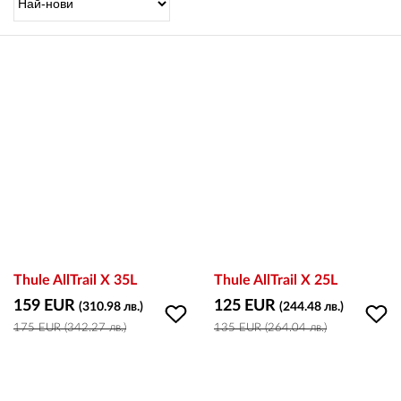
OUTLET
ВАУЧЕР ЗА ПОДАРЪК
Любими
0 продукта
Количка
0 продукта
Вход
Thule AllTrail X 35L
Thule AllTrail X 25L
159 EUR
125 EUR
(310.98 лв.)
(244.48 лв.)
175 EUR (342.27 лв.)
135 EUR (264.04 лв.)
Регистрация