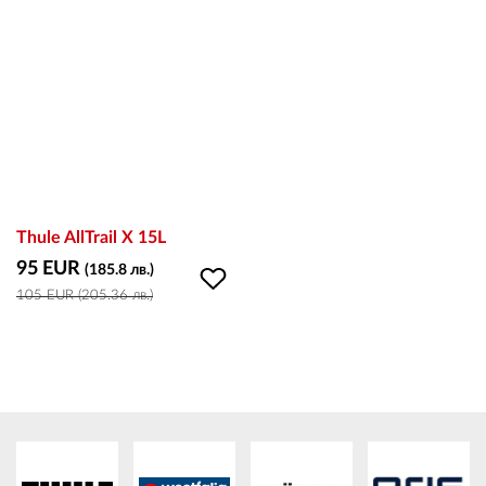
ВХОД
РЕГИСТРАЦИЯ
КОНТАКТИ
Thule AllTrail X 15L
ОБЩИ УСЛОВИЯ
95 EUR
(185.8 лв.)
105 EUR (205.36 лв.)
УСЛОВИЯ ЗА ДОСТАВКА
СТОКИ НА КРЕДИТ
ЛИЧНИ ДАННИ
ПОЛИТИКА ЗА БИСКВИТКИ