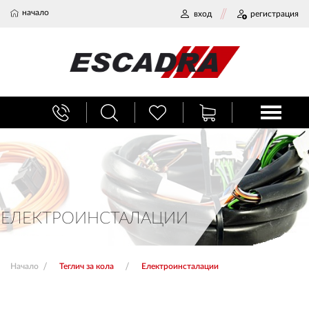
начало
вход
регистрация
БАГАЖНИЦИ
ТЕГЛИЧ ЗА КОЛА
ВЕРИГИ ЗА СНЯГ
ЕЛЕКТРОИНСТАЛАЦИИ
ХЛАДИЛНИ ЧАНТИ
Начало
Теглич за кола
Електроинсталации
НАЕМИ И СЕРВИЗ