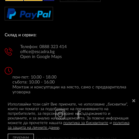
Склад и сервиз:
Телефон: 0888 323 414
office@escadra.bg
Open in Google Maps
пон-пет: 10.00 - 18.00
събота: 10.00 - 16.00
Монтаж и консултации на място, само с предварителна
уговорка
Използвайки този сайт Вие приемате, че използваме „бисквитки",
които ни помагат за подобряване на преживяването на
потребителите, за персонализиране на съдържанието и
рекламите, и за анализ на посещаемостта. За повече информация
можете да прочетете нашата
политика за бисквитките
и
политика
за защита на личните данни
.
ПРИЕМАМ
© 2026 Escadra Bulgaria Ltd.
Web design by
SP Vision Ltd.