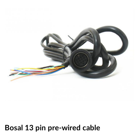
OUTLET
ВАУЧЕР ЗА ПОДАРЪК
Любими
0 продукта
Количка
0 продукта
Вход
Регистрация
Bosal 13 pin pre-wired cable