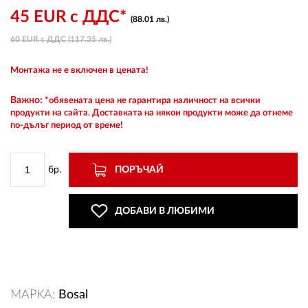
45 EUR с ДДС*
(88.01 лв.)
60 EUR с ДДС (117.35 лв.)
ВХОД
Монтажа не е включен в цената!
РЕГИСТРАЦИЯ
Важно:
*обявената цена не гарантира наличност на всички
продукти на сайта. Доставката на някои продукти може да отнеме
по-дълъг период от време!
КОНТАКТИ
ОБЩИ УСЛОВИЯ
бр.
ПОРЪЧАЙ
УСЛОВИЯ ЗА ДОСТАВКА
ДОБАВИ В ЛЮБИМИ
СТОКИ НА КРЕДИТ
ЛИЧНИ ДАННИ
МАРКА:
Bosal
ПОЛИТИКА ЗА БИСКВИТКИ