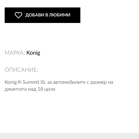
ДОБАВИ В ЛЮБИМИ
ВХОД
РЕГИСТРАЦИЯ
МАРКА:
Konig
КОНТАКТИ
ОПИСАНИЕ:
ОБЩИ УСЛОВИЯ
Konig K-Summit XL за автомобилите с размер на
джантата над 18 цола
УСЛОВИЯ ЗА ДОСТАВКА
СТОКИ НА КРЕДИТ
ЛИЧНИ ДАННИ
ПОЛИТИКА ЗА БИСКВИТКИ