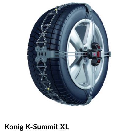
OUTLET
ВАУЧЕР ЗА ПОДАРЪК
Любими
0 продукта
Количка
0 продукта
Вход
Регистрация
Konig K-Summit XL