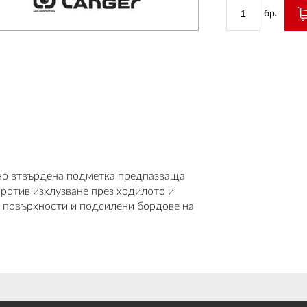
бр.
лно втвърдена подметка предпазваща
ротив изхлузване през ходилото и
и повърхности и подсилени бордове на