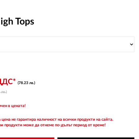
igh Tops
 ДДС*
(78.23 лв.)
лв.)
чен в цената!
 цена не гарантира наличност на всички продукти на сайта.
ои продукти може да отнеме по-дълъг период от време!