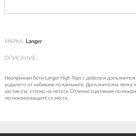
МАРКА:
Langer
ОПИСАНИЕ:
Неопренови боти Langer High Tops с дебела и допълните
ходилото от набиване по камъните. Допълнителна лепка п
ластик със стопер на петата. Отлично сцепление по мокр
лесноизносващите се места.