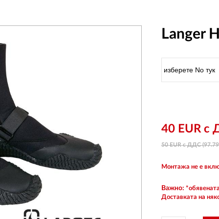
Langer H
40 EUR с
50 EUR с ДДС (97.79 
Монтажа не е вклю
Важно:
*обявената
Доставката на няк