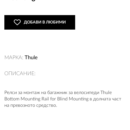
ДОБАВИ В ЛЮБИМИ
ВХОД
РЕГИСТРАЦИЯ
КОНТАКТИ
МАРКА:
Thule
ОБЩИ УСЛОВИЯ
ОПИСАНИЕ:
УСЛОВИЯ ЗА ДОСТАВКА
Релси за монтаж на багажник за велосипеди Thule
СТОКИ НА КРЕДИТ
Bottom Mounting Rail for Blind Mounting в долната част
на превозното средство.
ЛИЧНИ ДАННИ
ПОЛИТИКА ЗА БИСКВИТКИ