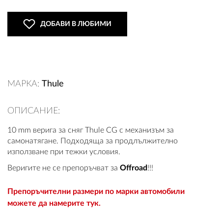
ДОБАВИ В ЛЮБИМИ
ВХОД
РЕГИСТРАЦИЯ
МАРКА:
Thule
КОНТАКТИ
ОПИСАНИЕ:
ОБЩИ УСЛОВИЯ
10 mm верига за сняг Thule CG с механизъм за
самонатягане. Подходяща за продлължително
УСЛОВИЯ ЗА ДОСТАВКА
използване при тежки условия.
СТОКИ НА КРЕДИТ
Веригите не се препоръчват за
Offroad
!!!
ЛИЧНИ ДАННИ
Препоръчителни размери по марки автомобили
можете да намерите тук.
ПОЛИТИКА ЗА БИСКВИТКИ