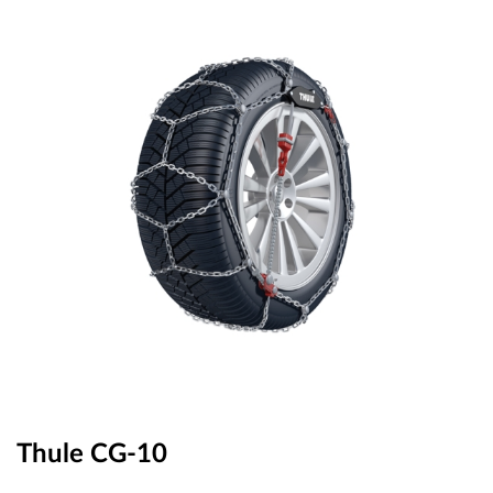
OUTLET
ВАУЧЕР ЗА ПОДАРЪК
Любими
0 продукта
Количка
0 продукта
Вход
Регистрация
Thule CG-10