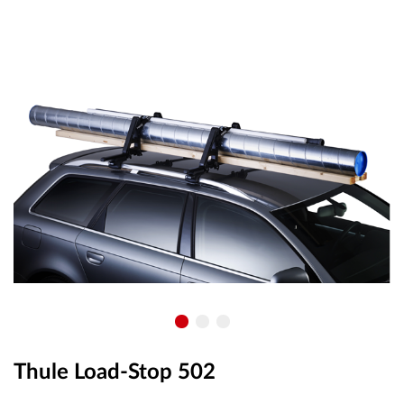
OUTLET
ВАУЧЕР ЗА ПОДАРЪК
Любими
0 продукта
Количка
0 продукта
Вход
Регистрация
Thule Load-Stop 502