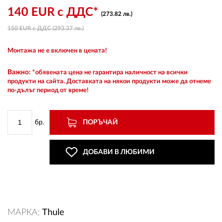
140 EUR с ДДС*
(273.82 лв.)
150 EUR с ДДС (293.37 лв.)
ВХОД
Монтажа не е включен в цената!
РЕГИСТРАЦИЯ
Важно:
*обявената цена не гарантира наличност на всички
продукти на сайта. Доставката на някои продукти може да отнеме
по-дълъг период от време!
КОНТАКТИ
ОБЩИ УСЛОВИЯ
бр.
ПОРЪЧАЙ
УСЛОВИЯ ЗА ДОСТАВКА
ДОБАВИ В ЛЮБИМИ
СТОКИ НА КРЕДИТ
ЛИЧНИ ДАННИ
МАРКА:
Thule
ПОЛИТИКА ЗА БИСКВИТКИ