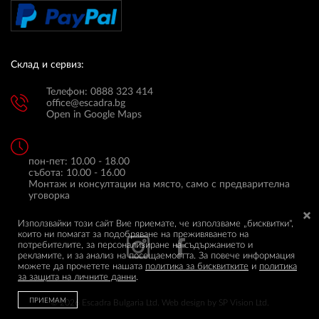
Склад и сервиз:
Телефон: 0888 323 414
office@escadra.bg
Open in Google Maps
пон-пет: 10.00 - 18.00
събота: 10.00 - 16.00
Монтаж и консултации на място, само с предварителна
уговорка
Използвайки този сайт Вие приемате, че използваме „бисквитки",
които ни помагат за подобряване на преживяването на
потребителите, за персонализиране на съдържанието и
рекламите, и за анализ на посещаемостта. За повече информация
можете да прочетете нашата
политика за бисквитките
и
политика
за защита на личните данни
.
ПРИЕМАМ
© 2026 Escadra Bulgaria Ltd.
Web design by
SP Vision Ltd.