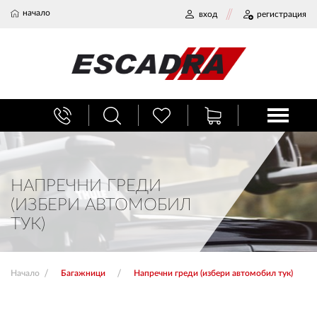
начало
вход
регистрация
БАГАЖНИЦИ
ТЕГЛИЧ ЗА КОЛА
НАПРЕЧНИ ГРЕДИ
(ИЗБЕРИ АВТОМОБИЛ
ВЕРИГИ ЗА СНЯГ
ТУК)
ХЛАДИЛНИ ЧАНТИ
Начало
Багажници
Напречни греди (избери автомобил тук)
НАЕМИ И СЕРВИЗ