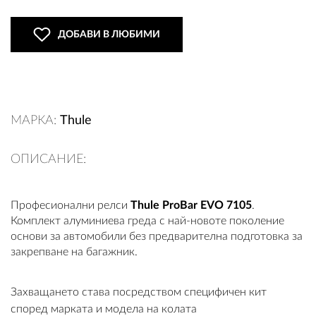
ДОБАВИ В ЛЮБИМИ
ВХОД
РЕГИСТРАЦИЯ
МАРКА:
Thule
КОНТАКТИ
ОПИСАНИЕ:
ОБЩИ УСЛОВИЯ
УСЛОВИЯ ЗА ДОСТАВКА
Професионални релси
Thule ProBar EVO 7105
.
Комплект алуминиева греда с най-новоте поколение
основи за автомобили без предварителна подготовка за
СТОКИ НА КРЕДИТ
закрепване на багажник.
ЛИЧНИ ДАННИ
Захващането става посредством специфичен кит
ПОЛИТИКА ЗА БИСКВИТКИ
според марката и модела на колата