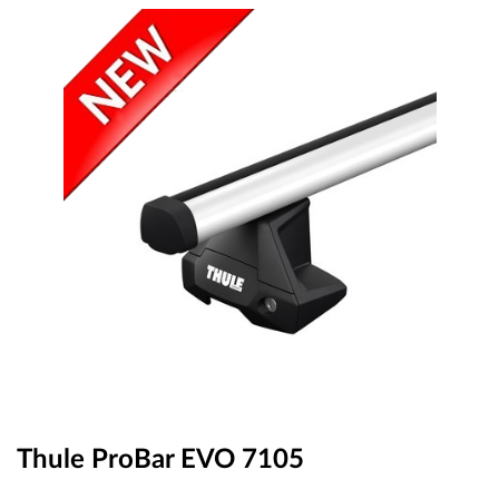
OUTLET
ВАУЧЕР ЗА ПОДАРЪК
Любими
0 продукта
Количка
0 продукта
Вход
Регистрация
Thule ProBar EVO 7105