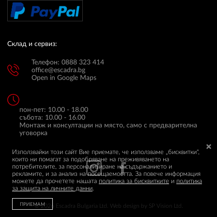
Склад и сервиз:
Телефон: 0888 323 414
office@escadra.bg
Open in Google Maps
пон-пет: 10.00 - 18.00
събота: 10.00 - 16.00
Монтаж и консултации на място, само с предварителна
уговорка
Използвайки този сайт Вие приемате, че използваме „бисквитки",
които ни помагат за подобряване на преживяването на
потребителите, за персонализиране на съдържанието и
рекламите, и за анализ на посещаемостта. За повече информация
можете да прочетете нашата
политика за бисквитките
и
политика
за защита на личните данни
.
ПРИЕМАМ
© 2026 Escadra Bulgaria Ltd.
Web design by
SP Vision Ltd.