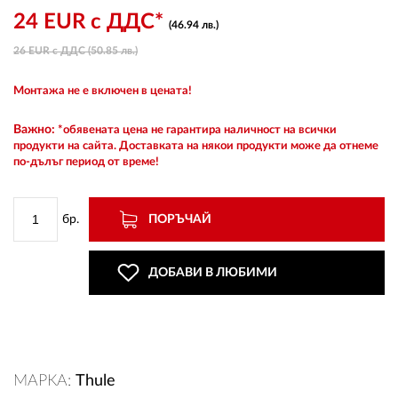
24 EUR с ДДС*
(46.94 лв.)
26 EUR с ДДС (50.85 лв.)
ВХОД
Монтажа не е включен в цената!
РЕГИСТРАЦИЯ
Важно:
*обявената цена не гарантира наличност на всички
продукти на сайта. Доставката на някои продукти може да отнеме
по-дълъг период от време!
КОНТАКТИ
ОБЩИ УСЛОВИЯ
бр.
ПОРЪЧАЙ
УСЛОВИЯ ЗА ДОСТАВКА
ДОБАВИ В ЛЮБИМИ
СТОКИ НА КРЕДИТ
ЛИЧНИ ДАННИ
МАРКА:
Thule
ПОЛИТИКА ЗА БИСКВИТКИ