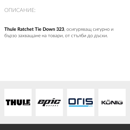
ПЛАТФОРМА ЗА ОРС
ОПИСАНИЕ:
Thule Ratchet Tie Down 323
, осигуряващ сигурно и
бързо захващане на товари, от стълби до дъски.