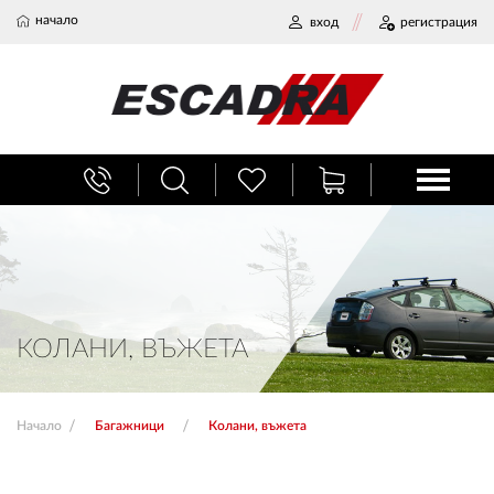
начало
вход
регистрация
БАГАЖНИЦИ
ТЕГЛИЧ ЗА КОЛА
ВЕРИГИ ЗА СНЯГ
КОЛАНИ, ВЪЖЕТА
ХЛАДИЛНИ ЧАНТИ
Начало
Багажници
Колани, въжета
НАЕМИ И СЕРВИЗ