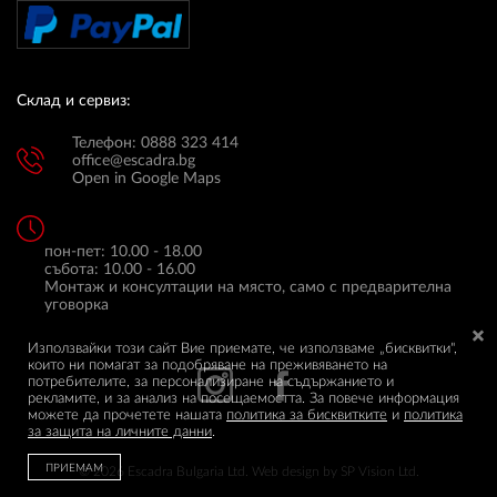
Склад и сервиз:
Телефон: 0888 323 414
office@escadra.bg
Open in Google Maps
пон-пет: 10.00 - 18.00
събота: 10.00 - 16.00
Монтаж и консултации на място, само с предварителна
уговорка
Използвайки този сайт Вие приемате, че използваме „бисквитки",
които ни помагат за подобряване на преживяването на
потребителите, за персонализиране на съдържанието и
рекламите, и за анализ на посещаемостта. За повече информация
можете да прочетете нашата
политика за бисквитките
и
политика
за защита на личните данни
.
ПРИЕМАМ
© 2026 Escadra Bulgaria Ltd.
Web design by
SP Vision Ltd.