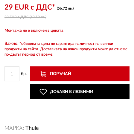
29 EUR с ДДС*
(56.72 лв.)
32 EUR с ДДС (62.59 лв.)
ВХОД
Монтажа не е включен в цената!
РЕГИСТРАЦИЯ
Важно:
*обявената цена не гарантира наличност на всички
продукти на сайта. Доставката на някои продукти може да отнеме
по-дълъг период от време!
КОНТАКТИ
ОБЩИ УСЛОВИЯ
бр.
ПОРЪЧАЙ
УСЛОВИЯ ЗА ДОСТАВКА
ДОБАВИ В ЛЮБИМИ
СТОКИ НА КРЕДИТ
ЛИЧНИ ДАННИ
МАРКА:
Thule
ПОЛИТИКА ЗА БИСКВИТКИ