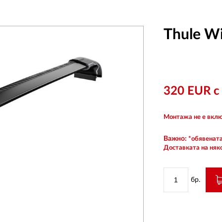
Thule W
320 EUR 
Монтажа не е вклю
Важно:
*обявената
Доставката на няк
бр.