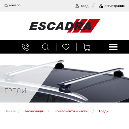
начало
вход
регистрация
БАГАЖНИЦИ
ТЕГЛИЧ ЗА КОЛА
ВЕРИГИ ЗА СНЯГ
ГРЕДИ
ХЛАДИЛНИ ЧАНТИ
Начало
Багажници
Компоненти и части
Греди
НАЕМИ И СЕРВИЗ