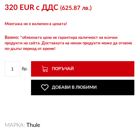
320 EUR с ДДС
(625.87 лв.)
Монтажа не е включен в цената!
ВХОД
Важно:
*обявената цена не гарантира наличност на всички
продукти на сайта. Доставката на някои продукти може да отнеме
РЕГИСТРАЦИЯ
по-дълъг период от време!
КОНТАКТИ
бр.
ПОРЪЧАЙ
ОБЩИ УСЛОВИЯ
ДОБАВИ В ЛЮБИМИ
УСЛОВИЯ ЗА ДОСТАВКА
СТОКИ НА КРЕДИТ
ЛИЧНИ ДАННИ
МАРКА:
Thule
ПОЛИТИКА ЗА БИСКВИТКИ