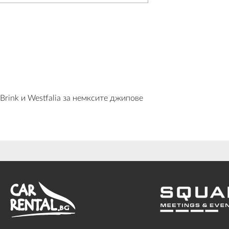
Brink и Westfalia за немксите джипове