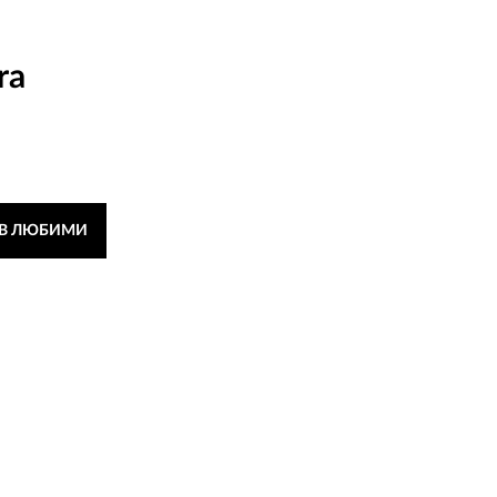
ra
 В ЛЮБИМИ