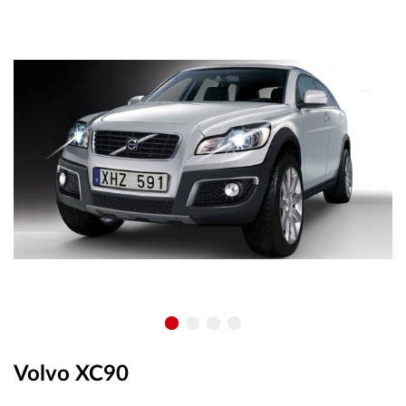
OUTLET
ВАУЧЕР ЗА ПОДАРЪК
Любими
0 продукта
Количка
0 продукта
Вход
Регистрация
Volvo XC90