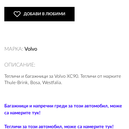
ДОБАВИ В ЛЮБИМИ
ВХОД
РЕГИСТРАЦИЯ
МАРКА:
Volvo
КОНТАКТИ
ОПИСАНИЕ:
ОБЩИ УСЛОВИЯ
Тегличи и багажници за Volvo XC90. Тегличи от марките
Thule-Brink, Bosa, Westfalia.
УСЛОВИЯ ЗА ДОСТАВКА
СТОКИ НА КРЕДИТ
Багажници и напречни греди за този автомобил, може
ЛИЧНИ ДАННИ
са намерите тук!
ПОЛИТИКА ЗА БИСКВИТКИ
Тегличи за този автомобил, може са намерите тук!