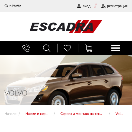
начало
вход
регистрация
БАГАЖНИЦИ
ТЕГЛИЧ ЗА КОЛА
ВЕРИГИ ЗА СНЯГ
VOLVO
ХЛАДИЛНИ ЧАНТИ
Начало
Наеми и сервиз
Сервиз и монтаж на тегличи
Volvo
НАЕМИ И СЕРВИЗ