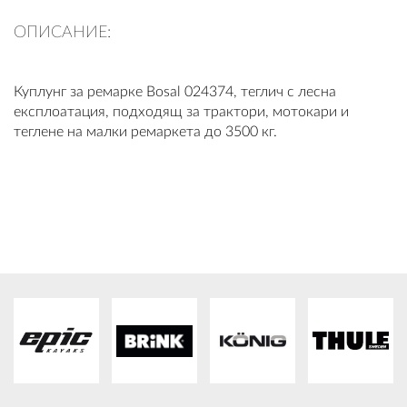
ПЛАТФОРМА ЗА ОРС
ОПИСАНИЕ:
Куплунг за ремарке Bosal 024374, теглич с лесна
експлоатация, подходящ за трактори, мотокари и
теглене на малки ремаркета до 3500 кг.