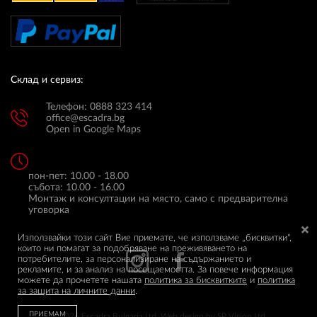
Склад и сервиз:
Телефон: 0888 323 414
office@escadra.bg
Open in Google Maps
пон-пет: 10.00 - 18.00
събота: 10.00 - 16.00
Монтаж и консултации на място, само с предварителна
уговорка
Използвайки този сайт Вие приемате, че използваме „бисквитки",
които ни помагат за подобряване на преживяването на
потребителите, за персонализиране на съдържанието и
рекламите, и за анализ на посещаемостта. За повече информация
можете да прочетете нашата
политика за бисквитките
и
политика
за защита на личните данни
.
ПРИЕМАМ
© 2026 Escadra Bulgaria Ltd.
Web design by
SP Vision Ltd.