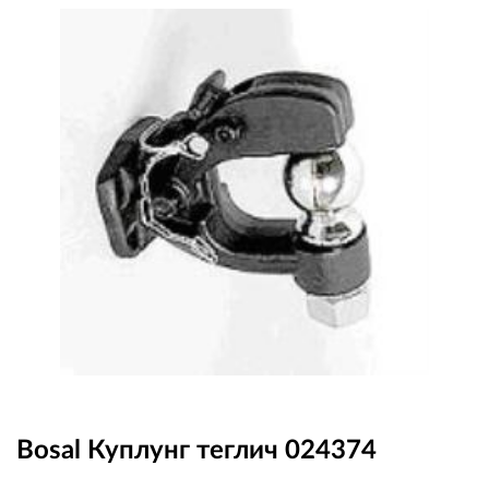
OUTLET
ВАУЧЕР ЗА ПОДАРЪК
Любими
0 продукта
Количка
0 продукта
Вход
Регистрация
Bosal Куплунг теглич 024374