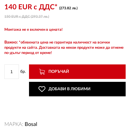
140 EUR с ДДС*
(273.82 лв.)
150 EUR с ДДС (293.37 лв.)
ВХОД
Монтажа не е включен в цената!
РЕГИСТРАЦИЯ
Важно:
*обявената цена не гарантира наличност на всички
продукти на сайта. Доставката на някои продукти може да отнеме
по-дълъг период от време!
КОНТАКТИ
ОБЩИ УСЛОВИЯ
бр.
ПОРЪЧАЙ
УСЛОВИЯ ЗА ДОСТАВКА
ДОБАВИ В ЛЮБИМИ
СТОКИ НА КРЕДИТ
ЛИЧНИ ДАННИ
МАРКА:
Bosal
ПОЛИТИКА ЗА БИСКВИТКИ