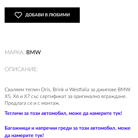
ДОБАВИ В ЛЮБИМИ
ВХОД
РЕГИСТРАЦИЯ
МАРКА:
BMW
КОНТАКТИ
ОПИСАНИЕ:
ОБЩИ УСЛОВИЯ
УСЛОВИЯ ЗА ДОСТАВКА
Сваляем теглич Oris, Brink и Westfalia за джипове BMW
X5, X6 и X7 със сертификат за оригинално вграждане.
Предлага се и с монтаж.
СТОКИ НА КРЕДИТ
Тегличи за този автомобил, може да намерите тук!
ЛИЧНИ ДАННИ
Багажници и напречни греди за този автомобил, може
ПОЛИТИКА ЗА БИСКВИТКИ
да намерите тук!