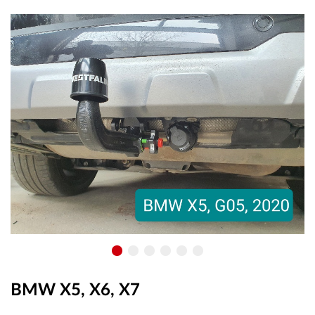
OUTLET
ВАУЧЕР ЗА ПОДАРЪК
Любими
0 продукта
Количка
0 продукта
Вход
Регистрация
BMW X5, X6, X7