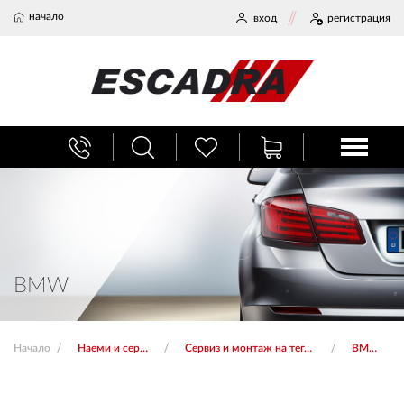
начало
вход
регистрация
БАГАЖНИЦИ
ТЕГЛИЧ ЗА КОЛА
ВЕРИГИ ЗА СНЯГ
BMW
ХЛАДИЛНИ ЧАНТИ
Начало
Наеми и сервиз
Сервиз и монтаж на тегличи
BMW
НАЕМИ И СЕРВИЗ