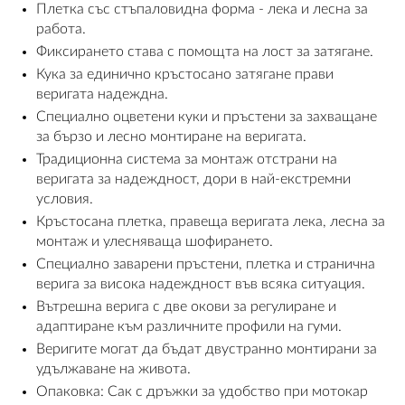
Плетка със стъпаловидна форма - лека и лесна за
работа.
ПЛАТФОРМА ЗА ОРС
Фиксирането става с помощта на лост за затягане.
Кука за единично кръстосано затягане прави
веригата надеждна.
Специално оцветени куки и пръстени за захващане
за бързо и лесно монтиране на веригата.
Традиционна система за монтаж отстрани на
веригата за надеждност, дори в най-екстремни
условия.
Кръстосана плетка, правеща веригата лека, лесна за
монтаж и улесняваща шофирането.
Специално заварени пръстени, плетка и странична
верига за висока надеждност във всяка ситуация.
Вътрешна верига с две окови за регулиране и
адаптиране към различните профили на гуми.
Веригите могат да бъдат двустранно монтирани за
удължаване на живота.
Опаковка: Сак с дръжки за удобство при мотокар