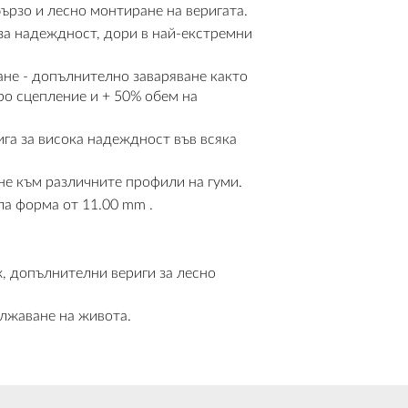
ързо и лесно монтиране на веригата.
за надеждност, дори в най-екстремни
ане - допълнително заваряване както
бро сцепление и + 50% обем на
ига за висока надеждност във всяка
не към различните профили на гуми.
ла форма от 11.00 mm .
, допълнителни вериги за лесно
лжаване на живота.