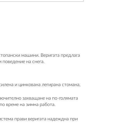
стопански машини. Веригата предлага
 поведение на снега.
илена и цинкована легирана стомана,
лючително захващане на по-голямата
по време на зимна работа.
истема прави веригата надеждна при