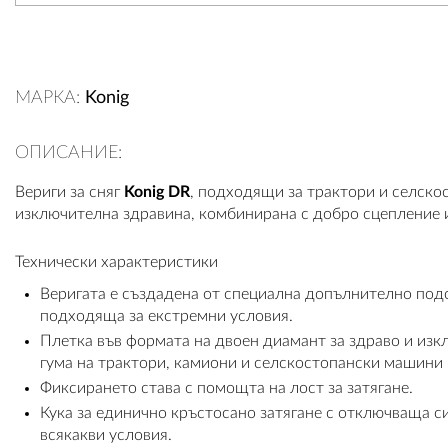
МАРКА:
Konig
ОПИСАНИЕ:
Вериги за сняг
Konig DR
, подходящи за трактори и селско
изключителна здравина, комбинирана с добро сцепление и
Технически характеристики
Веригата е създадена от специална допълнително подс
подходяща за екстремни условия.
Плетка във формата на двоен диамант за здраво и изк
гума на трактори, камиони и селскостопански машини 
Фиксирането става с помощта на лост за затягане.
Кука за единично кръстосано затягане с отключваща с
всякакви условия.