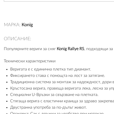
МАРКА:
Konig
ОПИСАНИЕ:
Популярните вериги за сняг
Konig Rallye RS
, подходящи за
Технически характеристики
Веригата е с единична плетка тип диамант.
Фиксирането става с помощта на лост за затягане.
Традиционна система за монтаж за надеждност, дори 
Кръстосана верига, правеща веригата лека, лесна за у
Специални U-Връзки за свързване на плетката.
Стягаща верига с еластични краища за здраво закрепва
Двустранна употреба за по-дълъг живот.
Опаковка: Сак с дръжки за удобство при мотокар.