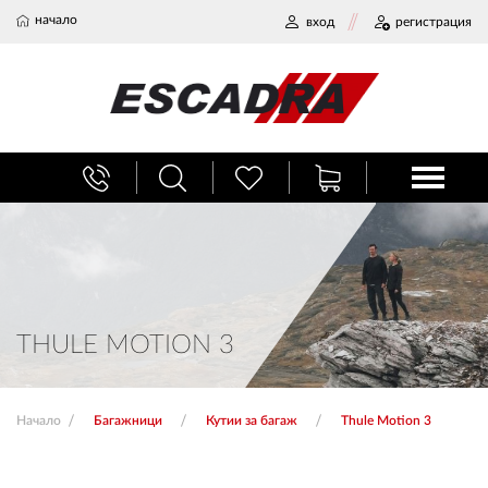
начало
вход
регистрация
БАГАЖНИЦИ
ТЕГЛИЧ ЗА КОЛА
ВЕРИГИ ЗА СНЯГ
THULE MOTION 3
ХЛАДИЛНИ ЧАНТИ
Начало
Багажници
Кутии за багаж
Thule Motion 3
НАЕМИ И СЕРВИЗ