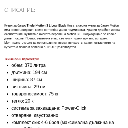
ПЛАТФОРМА ЗА ОРС
ОПИСАНИЕ:
Кутия за багаж
Новата серия кутии за багаж Motion
Thule Motion 3 L Low Black
има нововъведения, които не трябва да се подминават. Красив дизайн и лесна
експлатация. Кутията е ниската версия на Motion 3 L. Подходяща е за коли с
дълъг покрив. Препоръчителна е ако сте лимитирани при нисък гараж.
Монтирането може да се направи от всеки, всяка стъпка по поставянето на
кутията е лесно и описано в THULE ръководство.
Технически параметри:
обем: 370 литра
дължина: 194 см
ширина: 87 см
височина: 29 см
товароносимост: 75 кг
тегло: 20 кг
система за захващане: Power-Click
отваряне: двустранно
комплект ски: 4-6 броя (максимална дължина на