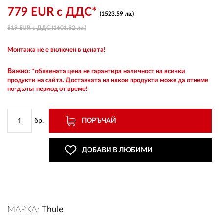
779 EUR с ДДС*
(1523.59 лв.)
819 EUR с ДДС (1601.82 лв.)
ВХОД
Монтажа не е включен в цената!
РЕГИСТРАЦИЯ
Важно:
*обявената цена не гарантира наличност на всички
продукти на сайта. Доставката на някои продукти може да отнеме
по-дълъг период от време!
КОНТАКТИ
ОБЩИ УСЛОВИЯ
бр.
ПОРЪЧАЙ
УСЛОВИЯ ЗА ДОСТАВКА
ДОБАВИ В ЛЮБИМИ
СТОКИ НА КРЕДИТ
ЛИЧНИ ДАННИ
МАРКА:
Thule
ПОЛИТИКА ЗА БИСКВИТКИ