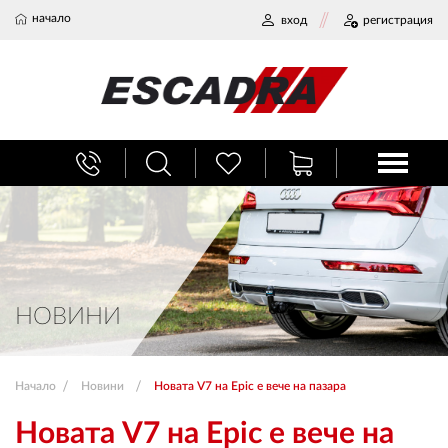
начало
вход
регистрация
БАГАЖНИЦИ
ТЕГЛИЧ ЗА КОЛА
ВЕРИГИ ЗА СНЯГ
НОВИНИ
ХЛАДИЛНИ ЧАНТИ
Начало
Новини
Новата V7 на Epic е вече на пазара
НАЕМИ И СЕРВИЗ
Новата V7 на Epic е вече на