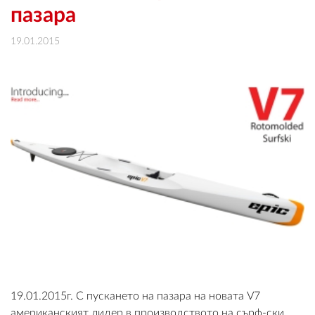
OUTLET
пазара
19.01.2015
ВАУЧЕР ЗА ПОДАРЪК
Любими
0 продукта
Количка
0 продукта
Вход
Регистрация
19.01.2015г. С пускането на пазара на новата V7
aмериканският лидер в производството на сърф-ски