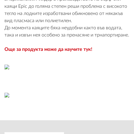
каяци Epic до голяма степен реши проблема с високото
тегло на лодките изработвани обикновено от някакъв
вид пласмаса или полиетилен.
До момента каяците бяха неудобни както във водата,
ВХОД
така и извън нея особено за пренасяне и трнапортиране.
РЕГИСТРАЦИЯ
Още за продукта може да научите тук!
КОНТАКТИ
ОБЩИ УСЛОВИЯ
УСЛОВИЯ ЗА ДОСТАВКА
СТОКИ НА КРЕДИТ
ЛИЧНИ ДАННИ
ПОЛИТИКА ЗА БИСКВИТКИ