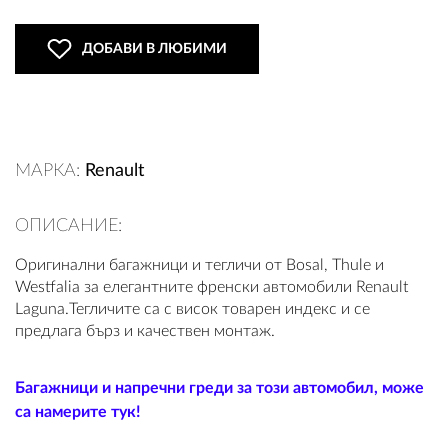
ДОБАВИ В ЛЮБИМИ
ВХОД
РЕГИСТРАЦИЯ
МАРКА:
Renault
КОНТАКТИ
ОПИСАНИЕ:
ОБЩИ УСЛОВИЯ
Оригинални багажници и тегличи от Bosal, Thule и
Westfalia за елегантните френски автомобили Renault
УСЛОВИЯ ЗА ДОСТАВКА
Laguna.Тегличите са с висок товарен индекс и се
предлага бърз и качествен монтаж.
СТОКИ НА КРЕДИТ
ЛИЧНИ ДАННИ
Багажници и напречни греди за този автомобил, може
са намерите тук!
ПОЛИТИКА ЗА БИСКВИТКИ