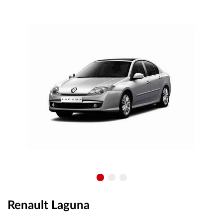
OUTLET
ВАУЧЕР ЗА ПОДАРЪК
Любими
0 продукта
Количка
0 продукта
Вход
Регистрация
Renault Laguna