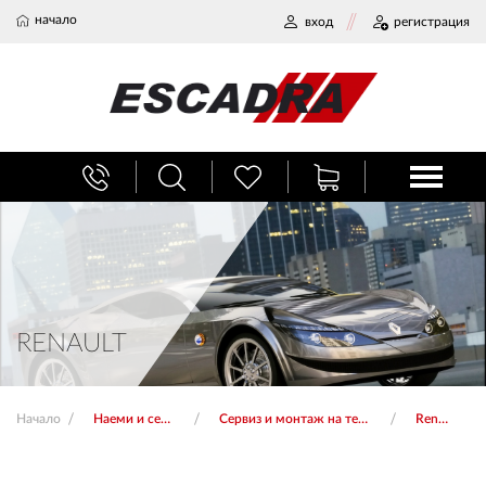
начало
вход
регистрация
БАГАЖНИЦИ
ТЕГЛИЧ ЗА КОЛА
ВЕРИГИ ЗА СНЯГ
RENAULT
ХЛАДИЛНИ ЧАНТИ
Начало
Наеми и сервиз
Сервиз и монтаж на тегличи
Renault
НАЕМИ И СЕРВИЗ