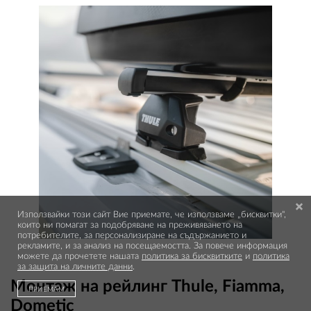
OUTLET
ВАУЧЕР ЗА ПОДАРЪК
Любими
0 продукта
Количка
0 продукта
Вход
Използвайки този сайт Вие приемате, че използваме „бисквитки",
които ни помагат за подобряване на преживяването на
потребителите, за персонализиране на съдържанието и
рекламите, и за анализ на посещаемостта. За повече информация
можете да прочетете нашата
политика за бисквитките
и
политика
Регистрация
за защита на личните данни
.
Монтаж на рейлинг Thule, Fiamma,
ПРИЕМАМ
Dometic