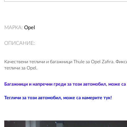
МАРКА:
Opel
ОПИСАНИЕ:
Качествени тегличи и багажници Thule за Opel Zafira. Фик
тегличи за Opel.
Багажници и напречни греди за този автомобил, може са
Тегличи за този автомобил, може са намерите тук!