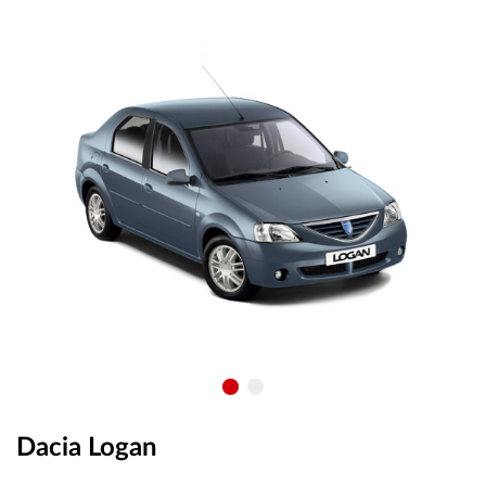
OUTLET
ВАУЧЕР ЗА ПОДАРЪК
Любими
0 продукта
Количка
0 продукта
Вход
Регистрация
Dacia Logan