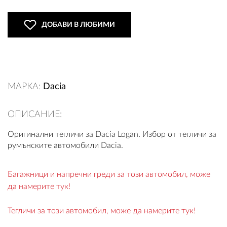
ДОБАВИ В ЛЮБИМИ
ВХОД
РЕГИСТРАЦИЯ
МАРКА:
Dacia
КОНТАКТИ
ОПИСАНИЕ:
ОБЩИ УСЛОВИЯ
Оригинални тегличи за Dacia Logan. Избор от тегличи за
румънските автомобили Dacia.
УСЛОВИЯ ЗА ДОСТАВКА
СТОКИ НА КРЕДИТ
Багажници и напречни греди за този автомобил, може
да намерите тук!
ЛИЧНИ ДАННИ
Тегличи за този автомобил, може да намерите тук!
ПОЛИТИКА ЗА БИСКВИТКИ