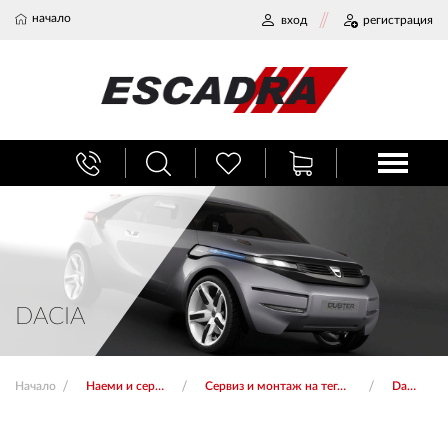
начало
вход
регистрация
БАГАЖНИЦИ
ТЕГЛИЧ ЗА КОЛА
ВЕРИГИ ЗА СНЯГ
DACIA
ХЛАДИЛНИ ЧАНТИ
Начало
Наеми и сервиз
Сервиз и монтаж на тегличи
Dacia
НАЕМИ И СЕРВИЗ