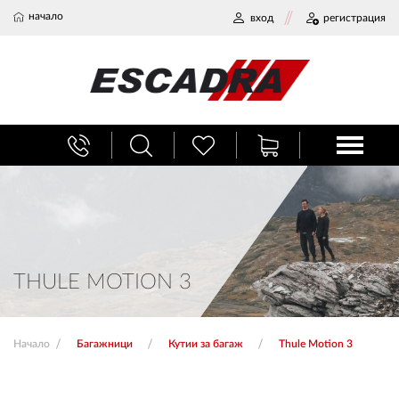
начало
вход
регистрация
БАГАЖНИЦИ
ТЕГЛИЧ ЗА КОЛА
ВЕРИГИ ЗА СНЯГ
THULE MOTION 3
ХЛАДИЛНИ ЧАНТИ
Начало
Багажници
Кутии за багаж
Thule Motion 3
НАЕМИ И СЕРВИЗ