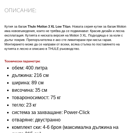
ПЛАТФОРМА ЗА ОРС
ОПИСАНИЕ:
Кутия за багаж
. Новата серия кутии за багаж Motion
Thule Motion 3 XL Low Titan
има нововъведения, които не трябва да се подминават. Красив дизайн и лесна
експлатация. Кутията е ниската версия на Motion 3 XL. Подходяща е за коли с
дълъг покрив. Препоръчителна е ако сте лимитирани при нисък гараж.
Монтирането може да се направи от всеки, всяка стъпка по поставянето на
кутията е лесно и описано в THULE ръководство.
Технически параметри:
обем: 400 литра
дължина: 216 см
ширина: 89 см
височина: 35 см
товароносимост: 75 кг
тегло: 23 кг
система за захващане: Power-Click
отваряне: двустранно
комплект ски: 4-6 броя (максимална дължина на