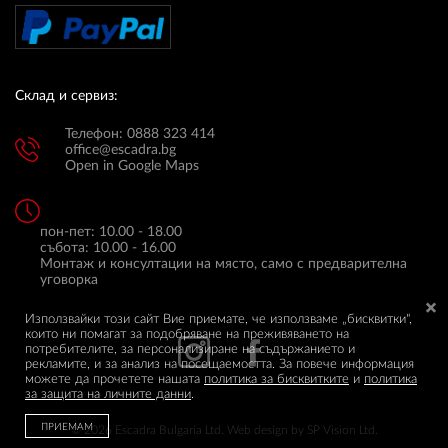
Склад и сервиз:
Телефон: 0888 323 414
office@escadra.bg
Open in Google Maps
пон-пет: 10.00 - 18.00
събота: 10.00 - 16.00
Монтаж и консултации на място, само с предварителна
уговорка
Използвайки този сайт Вие приемате, че използваме „бисквитки",
които ни помагат за подобряване на преживяването на
потребителите, за персонализиране на съдържанието и
рекламите, и за анализ на посещаемостта. За повече информация
можете да прочетете нашата
политика за бисквитките
и
политика
за защита на личните данни
.
ПРИЕМАМ
© 2026 Escadra Bulgaria Ltd.
Web design by
SP Vision Ltd.