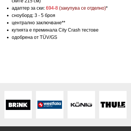
ските 215 см)
адаптер за ски:
694-8
(закупува се отделно)
*
сноуборд: 3 - 5 броя
централно заключване**
кутията е преминала City Crash тестове
одобрена от TÜV/GS