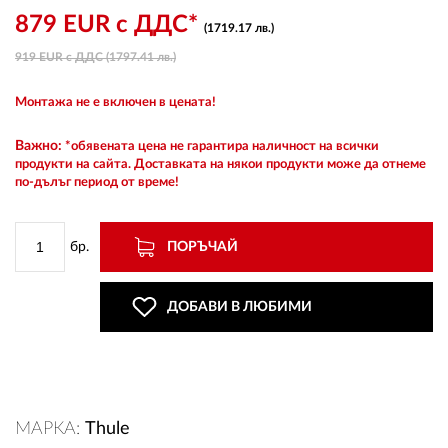
879 EUR с ДДС*
(1719.17 лв.)
919 EUR с ДДС (1797.41 лв.)
ВХОД
Монтажа не е включен в цената!
РЕГИСТРАЦИЯ
Важно:
*обявената цена не гарантира наличност на всички
продукти на сайта. Доставката на някои продукти може да отнеме
по-дълъг период от време!
КОНТАКТИ
ОБЩИ УСЛОВИЯ
бр.
ПОРЪЧАЙ
УСЛОВИЯ ЗА ДОСТАВКА
ДОБАВИ В ЛЮБИМИ
СТОКИ НА КРЕДИТ
ЛИЧНИ ДАННИ
МАРКА:
Thule
ПОЛИТИКА ЗА БИСКВИТКИ