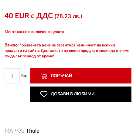
40 EUR с ДДС
(78.23 лв.)
ВХОД
Монтажа не е включен в цената!
РЕГИСТРАЦИЯ
Важно:
*обявената цена не гарантира наличност на всички
продукти на сайта. Доставката на някои продукти може да отнеме
по-дълъг период от време!
КОНТАКТИ
ОБЩИ УСЛОВИЯ
бр.
ПОРЪЧАЙ
УСЛОВИЯ ЗА ДОСТАВКА
ДОБАВИ В ЛЮБИМИ
СТОКИ НА КРЕДИТ
ЛИЧНИ ДАННИ
МАРКА:
Thule
ПОЛИТИКА ЗА БИСКВИТКИ