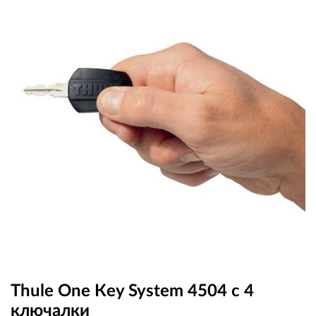
OUTLET
ВАУЧЕР ЗА ПОДАРЪК
Любими
0 продукта
Количка
0 продукта
Вход
Регистрация
Thule One Кey System 4504 с 4
ключалки