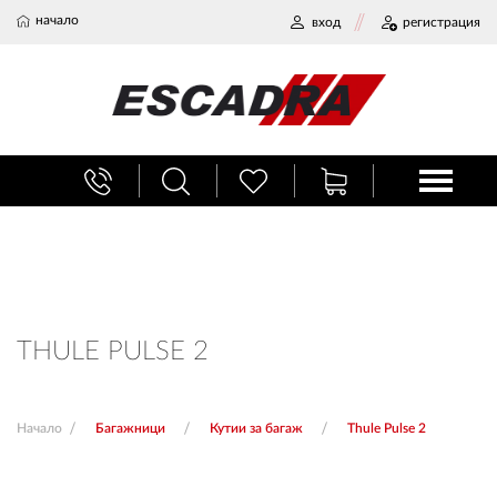
начало
вход
регистрация
БАГАЖНИЦИ
ТЕГЛИЧ ЗА КОЛА
ВЕРИГИ ЗА СНЯГ
THULE PULSE 2
ХЛАДИЛНИ ЧАНТИ
Начало
Багажници
Кутии за багаж
Thule Pulse 2
НАЕМИ И СЕРВИЗ