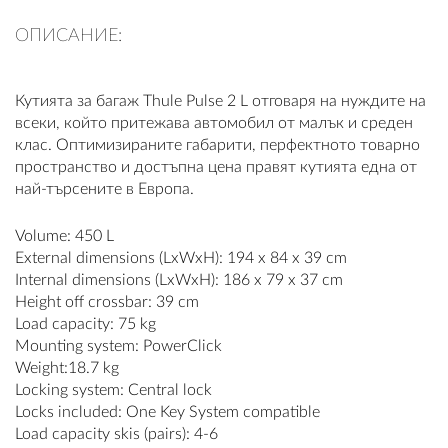
ПЛАТФОРМА ЗА ОРС
ОПИСАНИЕ:
Кутията за багаж Thule Pulse 2 L отговаря на нуждите на
всеки, който притежава автомобил от малък и среден
клас. Оптимизираните габарити, перфектното товарно
пространство и достъпна цена правят кутията една от
най-търсените в Европа.
Volume: 450 L
External dimensions (LxWxH): 194 x 84 x 39 cm
Internal dimensions (LxWxH): 186 x 79 x 37 cm
Height off crossbar: 39 cm
Load capacity: 75 kg
Mounting system: PowerClick
Weight:18.7 kg
Locking system: Central lock
Locks included: One Key System compatible
Load capacity skis (pairs): 4-6