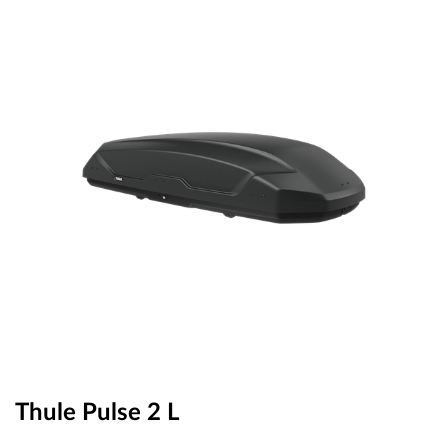
OUTLET
ВАУЧЕР ЗА ПОДАРЪК
Любими
0 продукта
Количка
0 продукта
Вход
Регистрация
Thule Pulse 2 L