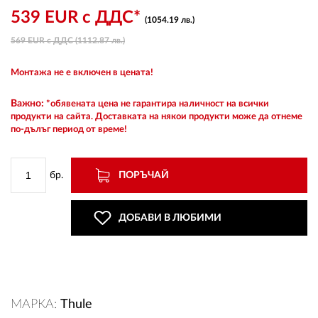
539 EUR с ДДС*
(1054.19 лв.)
569 EUR с ДДС (1112.87 лв.)
ВХОД
Монтажа не е включен в цената!
РЕГИСТРАЦИЯ
Важно:
*обявената цена не гарантира наличност на всички
продукти на сайта. Доставката на някои продукти може да отнеме
по-дълъг период от време!
КОНТАКТИ
ОБЩИ УСЛОВИЯ
бр.
ПОРЪЧАЙ
УСЛОВИЯ ЗА ДОСТАВКА
ДОБАВИ В ЛЮБИМИ
СТОКИ НА КРЕДИТ
ЛИЧНИ ДАННИ
МАРКА:
Thule
ПОЛИТИКА ЗА БИСКВИТКИ