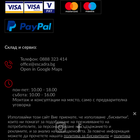
Склад и сервиз:
Телефон: 0888 323 414
office@escadra.bg
Open in Google Maps
пон-пет: 10.00 - 18.00
събота: 10.00 - 16.00
Монтаж и консултации на място, само с предварителна
уговорка
Използвайки този сайт Вие приемате, че използваме „бисквитки",
които ни помагат за подобряване на преживяването на
потребителите, за персонализиране на съдържанието и
рекламите, и за анализ на посещаемостта. За повече информация
можете да прочетете нашата
политика за бисквитките
и
политика