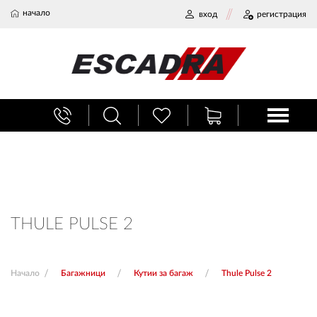
начало
вход
регистрация
БАГАЖНИЦИ
ТЕГЛИЧ ЗА КОЛА
ВЕРИГИ ЗА СНЯГ
THULE PULSE 2
ХЛАДИЛНИ ЧАНТИ
Начало
Багажници
Кутии за багаж
Thule Pulse 2
НАЕМИ И СЕРВИЗ