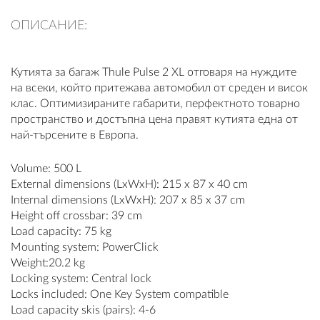
ПЛАТФОРМА ЗА ОРС
ОПИСАНИЕ:
Кутията за багаж Thule Pulse 2 XL отговаря на нуждите
на всеки, който притежава автомобил от среден и висок
клас. Оптимизираните габарити, перфектното товарно
пространство и достъпна цена правят кутията една от
най-търсените в Европа.
Volume: 500 L
External dimensions (LxWxH): 215 x 87 x 40 cm
Internal dimensions (LxWxH): 207 x 85 x 37 cm
Height off crossbar: 39 cm
Load capacity: 75 kg
Mounting system: PowerClick
Weight:20.2 kg
Locking system: Central lock
Locks included: One Key System compatible
Load capacity skis (pairs): 4-6