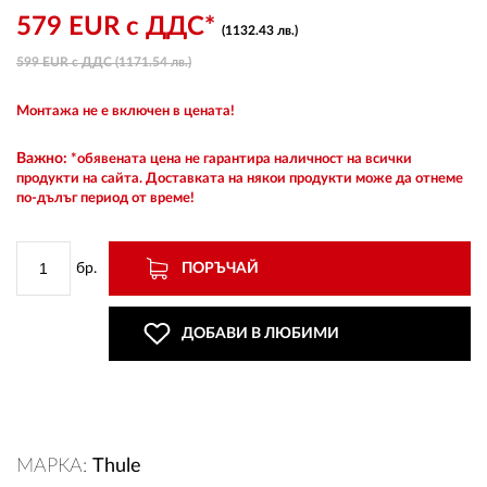
579 EUR с ДДС*
(1132.43 лв.)
599 EUR с ДДС (1171.54 лв.)
ВХОД
Монтажа не е включен в цената!
РЕГИСТРАЦИЯ
Важно:
*обявената цена не гарантира наличност на всички
продукти на сайта. Доставката на някои продукти може да отнеме
по-дълъг период от време!
КОНТАКТИ
ОБЩИ УСЛОВИЯ
бр.
ПОРЪЧАЙ
УСЛОВИЯ ЗА ДОСТАВКА
ДОБАВИ В ЛЮБИМИ
СТОКИ НА КРЕДИТ
ЛИЧНИ ДАННИ
МАРКА:
Thule
ПОЛИТИКА ЗА БИСКВИТКИ