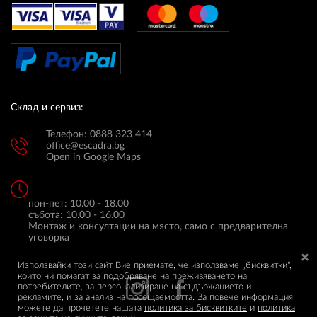
Склад и сервиз:
Телефон: 0888 323 414
office@escadra.bg
Open in Google Maps
пон-пет: 10.00 - 18.00
събота: 10.00 - 16.00
Монтаж и консултации на място, само с предварителна
уговорка
Използвайки този сайт Вие приемате, че използваме „бисквитки",
които ни помагат за подобряване на преживяването на
потребителите, за персонализиране на съдържанието и
рекламите, и за анализ на посещаемостта. За повече информация
можете да прочетете нашата
политика за бисквитките
и
политика