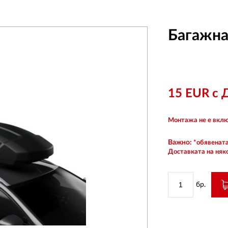
Багажна
15 EUR с
Монтажа не е вклю
Важно:
*обявената
Доставката на няк
бр.