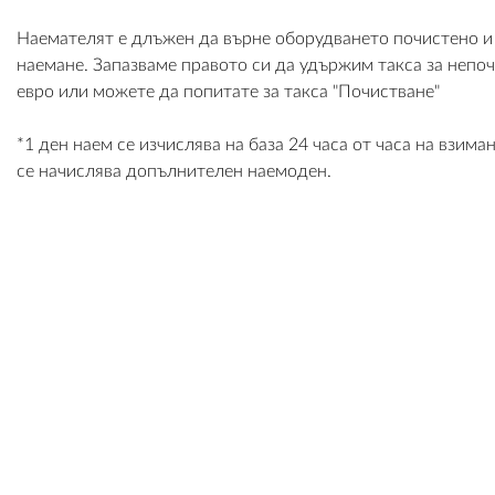
Наемателят е длъжен да върне оборудването почистено и в
наемане. Запазваме правото си да удържим такса за непо
евро или можете да попитате за такса "Почистване"
*1 ден наем се изчислява на база 24 часа от часа на взим
се начислява допълнителен наемоден.