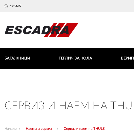
начало
БАГАЖНИЦИ
ТЕГЛИЧ ЗА КОЛА
ВЕРИГИ ЗА СНЯ
БАГАЖНИЦИ
ТЕГЛИЧ ЗА КОЛА
ВЕРИГ
Напречни греди (избери автомобил тук)
Любими
Количка
Вход
0 продукта
0 продукта
СЕРВИЗ И НАЕМ НА THU
Начало
Наеми и сервиз
Сервиз и наем на THULE
ВХОД
РЕГИСТРАЦИЯ
КОНТАКТИ
ОБЩИ УСЛОВ