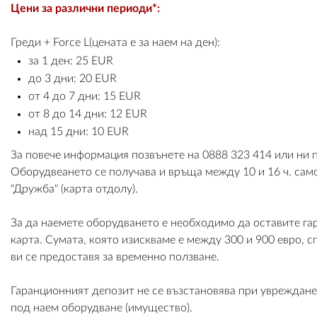
Цени за различни периоди*:
Греди + Force L(цената е за наем на ден):
за 1 ден: 25 EUR
до 3 дни: 20 EUR
от 4 до 7 дни: 15 EUR
от 8 до 14 дни: 12 EUR
над 15 дни: 10 EUR
За повече информация позвънете на 0888 323 414 или ни
Оборудвеането се получава и връща между 10 и 16 ч. само
"Дружба" (карта отдолу).
За да наемете оборудването е необходимо да оставите га
карта. Сумата, която изискваме е между 300 и 900 евро, 
ви се предоставя за временно ползване.
Гаранционният депозит не се възстановява при увреждан
под наем оборудване (имущество).