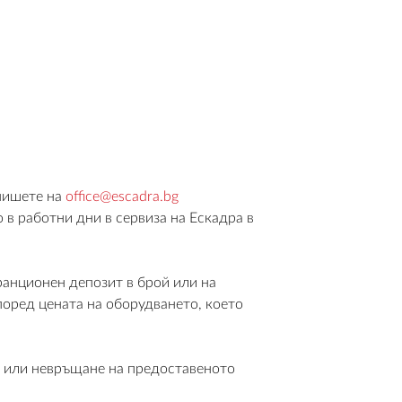
 пишете на
office@escadra.bg
 в работни дни в сервиза на Ескадра в
ранционен депозит в брой или на
според цената на оборудването, което
е или невръщане на предоставеното